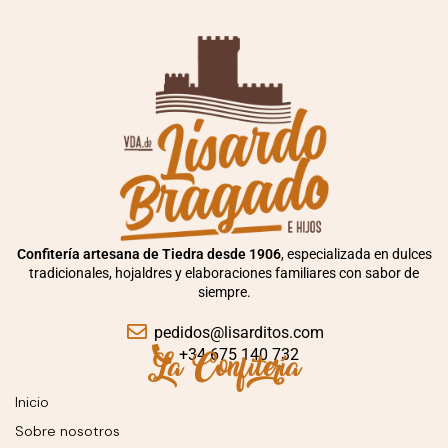
Confitería artesana de Tiedra desde 1906
, especializada en dulces
tradicionales, hojaldres y elaboraciones familiares con sabor de
siempre.
pedidos@lisarditos.com
La Confitería
+34 675 140 732
Inicio
Sobre nosotros