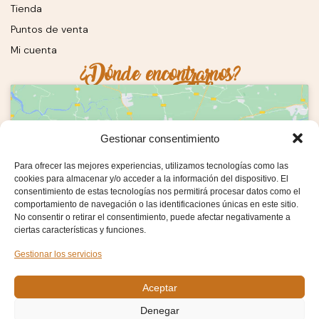
Tienda
Puntos de venta
Mi cuenta
¿Dónde encontrarnos?
Gestionar consentimiento
Para ofrecer las mejores experiencias, utilizamos tecnologías como las
Haz clic en «Estoy de acuerdo» para activar
cookies para almacenar y/o acceder a la información del dispositivo. El
Google maps
consentimiento de estas tecnologías nos permitirá procesar datos como el
comportamiento de navegación o las identificaciones únicas en este sitio.
Estoy de acuerdo
No consentir o retirar el consentimiento, puede afectar negativamente a
ciertas características y funciones.
Gestionar los servicios
Aceptar
C. Posito, 4, 47870 Tiedra, Valladolid
Denegar