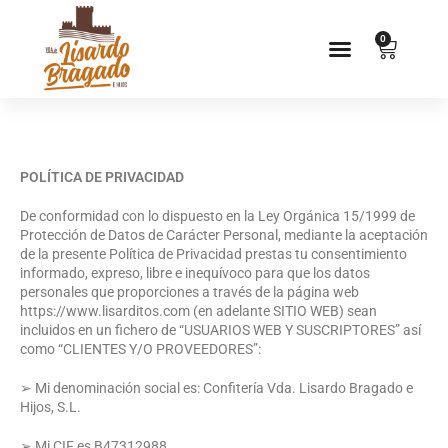
0
Inicio
POLÍTICA DE PRIVACIDAD
Sobre Nosotros
De conformidad con lo dispuesto en la Ley Orgánica 15/1999 de
Protección de Datos de Carácter Personal, mediante la aceptación
Tienda
de la presente Política de Privacidad prestas tu consentimiento
informado, expreso, libre e inequívoco para que los datos
personales que proporciones a través de la página web
Puntos De Venta
https://www.lisarditos.com (en adelante SITIO WEB) sean
incluidos en un fichero de “USUARIOS WEB Y SUSCRIPTORES” así
Mi Cuenta
como “CLIENTES Y/O PROVEEDORES”:
➢ Mi denominación social es: Confitería Vda. Lisardo Bragado e
Hijos, S.L.
➢ Mi CIF es B47312988