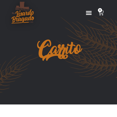
0
Inicio
Carrito
Sobre Nosotros
Tienda
Puntos De Venta
Mi Cuenta