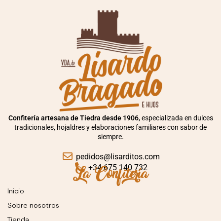
Confitería artesana de Tiedra desde 1906
, especializada en dulces
tradicionales, hojaldres y elaboraciones familiares con sabor de
siempre.
pedidos@lisarditos.com
La Confitería
+34 675 140 732
Inicio
Sobre nosotros
Tienda