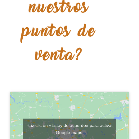
nuestros
puntos de
venta?
Haz clic en «Estoy de acuerdo» para activar
Google maps