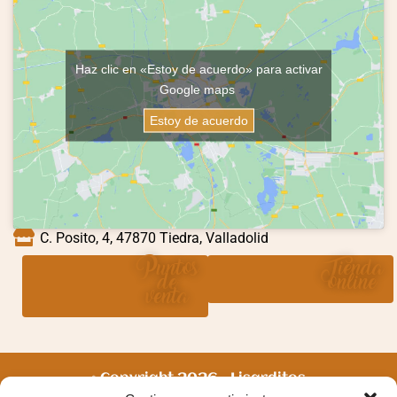
Haz clic en «Estoy de acuerdo» para activar
Google maps
Estoy de acuerdo
C. Posito, 4, 47870 Tiedra, Valladolid
Puntos
Tienda
de
online
venta
© Copyright 2026 – Lisarditos