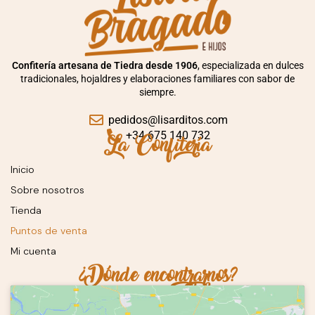
Confitería artesana de Tiedra desde 1906
, especializada en dulces
tradicionales, hojaldres y elaboraciones familiares con sabor de
siempre.
pedidos@lisarditos.com
La Confitería
+34 675 140 732
Inicio
Sobre nosotros
Tienda
Puntos de venta
Mi cuenta
¿Dónde encontrarnos?