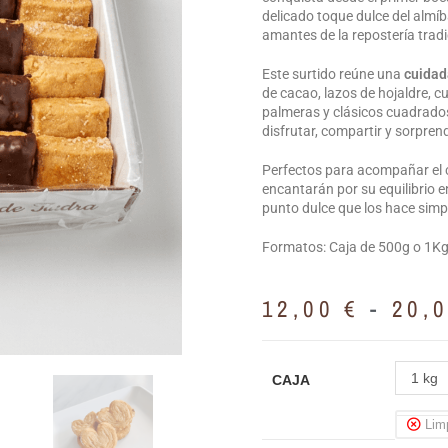
delicado toque dulce del almíb
amantes de la repostería tradi
Este surtido reúne una
cuidad
de cacao, lazos de hojaldre, c
palmeras y clásicos cuadrado
disfrutar, compartir y sorpren
Perfectos para acompañar el ca
encantarán por su equilibrio e
punto dulce que los hace simpl
Formatos: Caja de 500g o 1K
12,00
€
-
20,
1 kg
CAJA
Lim