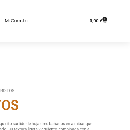
0
Mi Cuenta
0,00
€
ARDITOS
TOS
xquisito surtido de hojaldres bañados en almíbar que
do. Su textura ligera y crujiente, combinada con el