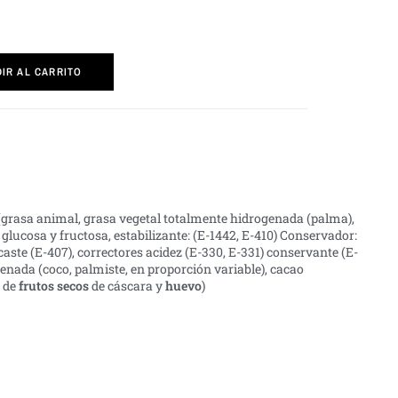
IR AL CARRITO
grasa animal, grasa vegetal totalmente hidrogenada (palma),
 glucosa y fructosa, estabilizante: (E-1442, E-410) Conservador:
ste (E-407), correctores acidez (E-330, E-331) conservante (E-
enada (coco, palmiste, en proporción variable), cacao
s de
frutos secos
de cáscara y
huevo
)