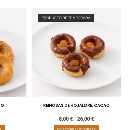
PRODUCTO DE TEMPORADA
LO
REINOSAS DE HOJALDRE. CACAO
8,00
€
-
26,00
€
s
Seleccionar opciones