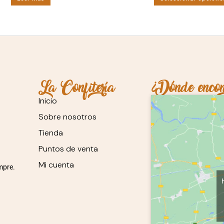
La Confitería
¿Dónde encon
Inicio
Sobre nosotros
Tienda
Puntos de venta
Mi cuenta
mpre.