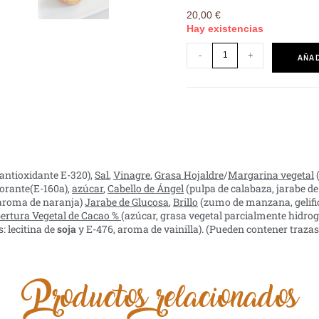
20,00
€
Hay existencias
-
+
AÑAD
antioxidante E-320),
Sal
,
Vinagre
,
Grasa Hojaldre
/
Margarina vegetal
(
lorante(E-160a),
azúcar
,
Cabello de Ángel
(pulpa de calabaza, jarabe de
y aroma de naranja)
Jarabe de Glucosa
,
Brillo
(zumo de manzana, gelifica
ertura Vegetal de Cacao %
(azúcar, grasa vegetal parcialmente hidrog
: lecitina de
soja
y E-476, aroma de vainilla). (Pueden contener traza
Productos relacionados