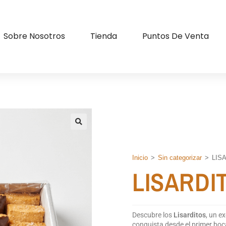
Sobre Nosotros
Tienda
Puntos De Venta
Inicio
>
Sin categorizar
>
LIS
LISARDI
Descubre los
Lisarditos
, un e
conquista desde el primer boca