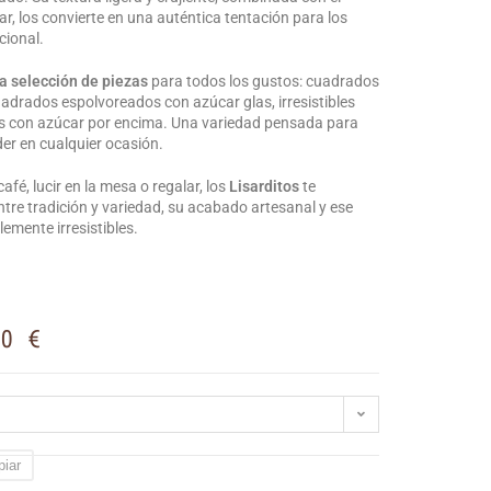
ar, los convierte en una auténtica tentación para los
cional.
a selección de piezas
para todos los gustos: cuadrados
uadrados espolvoreados con azúcar glas, irresistibles
s con azúcar por encima. Una variedad pensada para
der en cualquier ocasión.
fé, lucir en la mesa o regalar, los
Lisarditos
te
ntre tradición y variedad, su acabado artesanal y ese
emente irresistibles.
g
00
€
piar