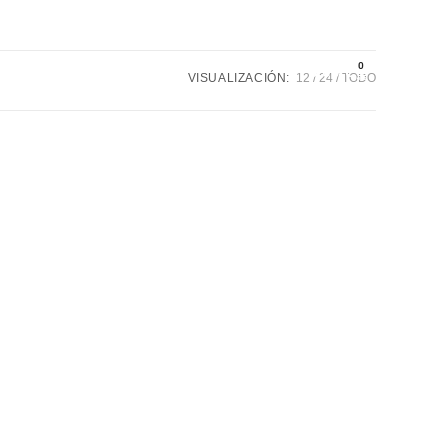
0
Mi Cuenta
0,00
€
VISUALIZACIÓN:
12
24
TODO