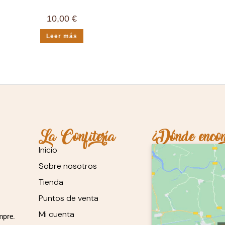
10,00
€
Leer más
La Confitería
¿Dónde encon
Inicio
Sobre nosotros
Tienda
Puntos de venta
Mi cuenta
mpre.